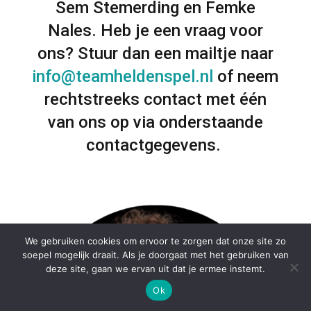
Sem Stemerding en Femke
Nales. Heb je een vraag voor
ons? Stuur dan een mailtje naar
info@teamheldenspel.nl
of neem
rechtstreeks contact met één
van ons op via onderstaande
contactgegevens.
We gebruiken cookies om ervoor te zorgen dat onze site zo
soepel mogelijk draait. Als je doorgaat met het gebruiken van
deze site, gaan we ervan uit dat je ermee instemt.
Ok